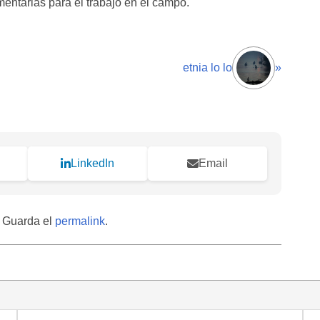
entarias para el trabajo en el campo.
etnia lo lo
»
LinkedIn
Email
. Guarda el
permalink
.