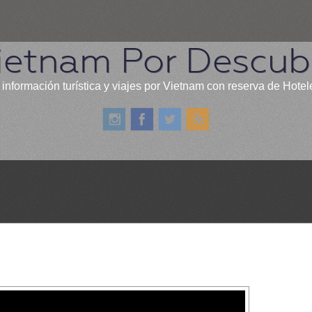
ietnam Por Descubr
 información turística y viajes por Vietnam con reserva de Hotel