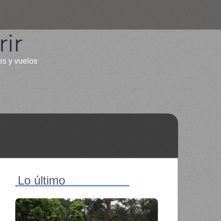
ir
es y vuelos
Lo último