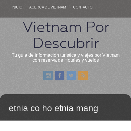
INICIO
ACERCA DE VIETNAM
CONTACTO
Vietnam Por
Descubrir
Tu guia de información turística y viajes por Vietnam
con reserva de Hoteles y vuelos
etnia co ho etnia mang