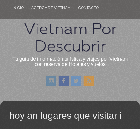
INICIO
ACERCA DE VIETNAM
CONTACTO
Vietnam Por
Descubrir
Tu guia de información turística y viajes por Vietnam
con reserva de Hoteles y vuelos
hoy an lugares que visitar i