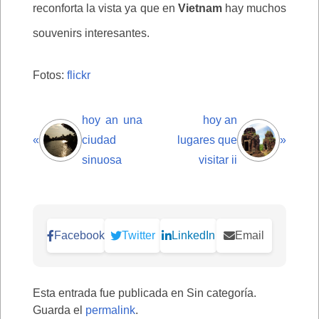
reconforta la vista ya que en
Vietnam
hay muchos
souvenirs interesantes.
Fotos:
flickr
hoy an una
hoy an
«
ciudad
lugares que
»
sinuosa
visitar ii
Facebook
Twitter
LinkedIn
Email
Esta entrada fue publicada en Sin categoría.
Guarda el
permalink
.