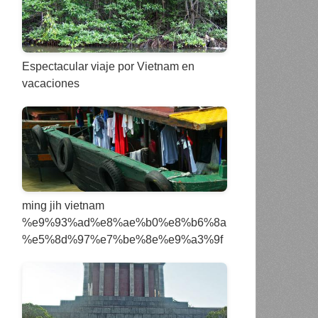
Espectacular viaje por Vietnam en
vacaciones
ming jih vietnam
%e9%93%ad%e8%ae%b0%e8%b6%8a
%e5%8d%97%e7%be%8e%e9%a3%9f