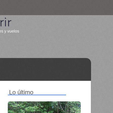
ir
es y vuelos
Lo último