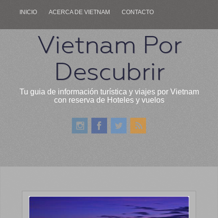
INICIO
ACERCA DE VIETNAM
CONTACTO
Vietnam Por
Descubrir
Tu guia de información turística y viajes por Vietnam
con reserva de Hoteles y vuelos