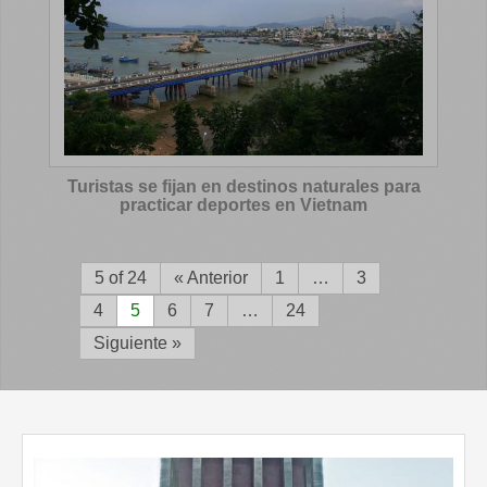
Turistas se fijan en destinos naturales para
practicar deportes en Vietnam
5 of 24
« Anterior
1
…
3
4
5
6
7
…
24
Siguiente »