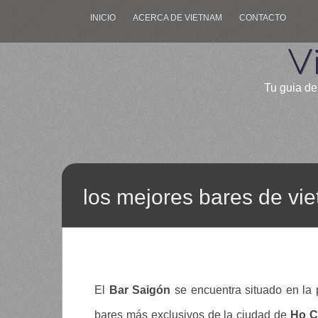
INICIO
ACERCA DE VIETNAM
CONTACTO
V
Tu guia de
los mejores bares de vie
El
Bar Saigón
se encuentra situado en la 
bares más exclusivos de la ciudad de
Ho C