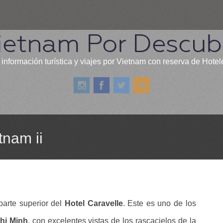
ietnam Por Descubr
 información turística y viajes por Vietnam con reserva de Hotel
tnam ii
parte superior del
Hotel Caravelle
. Este es uno de los
hi Minh
, con excelentes vistas de los rascacielos de la