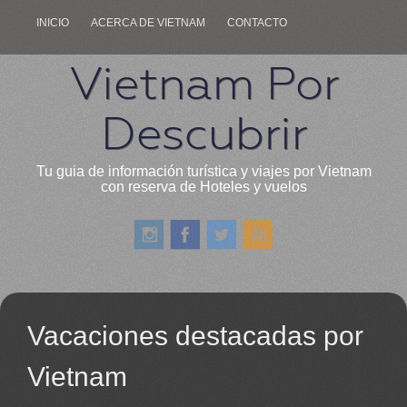
INICIO
ACERCA DE VIETNAM
CONTACTO
Vietnam Por
Descubrir
Tu guia de información turística y viajes por Vietnam
con reserva de Hoteles y vuelos
Vacaciones destacadas por
Vietnam