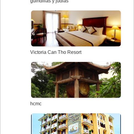
guindillas y judias
Victoria Can Tho Resort
hcmc