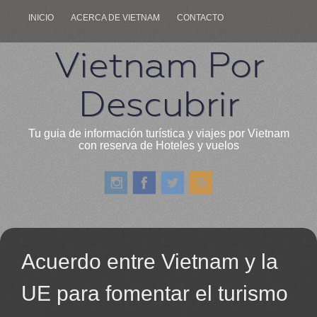
INICIO
ACERCA DE VIETNAM
CONTACTO
Vietnam Por
Descubrir
Tu guia de información turística y viajes por Vietnam
con reserva de Hoteles y vuelos
Acuerdo entre Vietnam y la
UE para fomentar el turismo