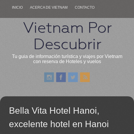
INICIO
ACERCA DE VIETNAM
CONTACTO
Vietnam Por
Descubrir
Tu guia de información turística y viajes por Vietnam
con reserva de Hoteles y vuelos
Bella Vita Hotel Hanoi,
excelente hotel en Hanoi