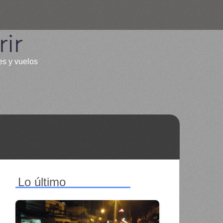
ir
es y vuelos
Lo último