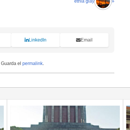
etnia giay
»
LinkedIn
Email
. Guarda el
permalink
.