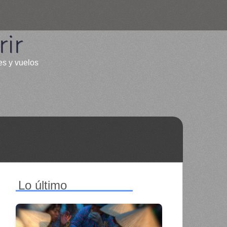
ir
es y vuelos
Lo último