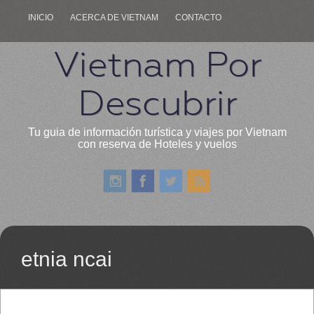
INICIO
ACERCA DE VIETNAM
CONTACTO
Vietnam Por
Descubrir
Tu guia de información turística y viajes por Vietnam
con reserva de Hoteles y vuelos
etnia ncai