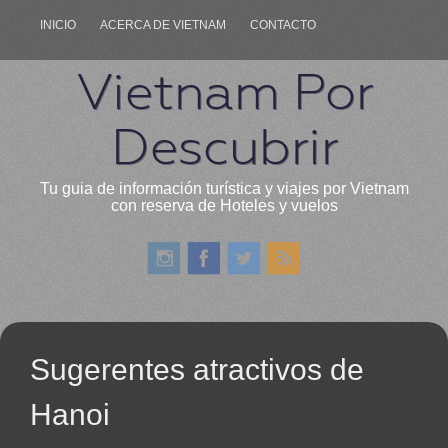
INICIO
ACERCA DE VIETNAM
CONTACTO
Vietnam Por
Descubrir
Tu guia de información turística y viajes por Vietnam
con reserva de Hoteles y vuelos
Sugerentes atractivos de
Hanoi